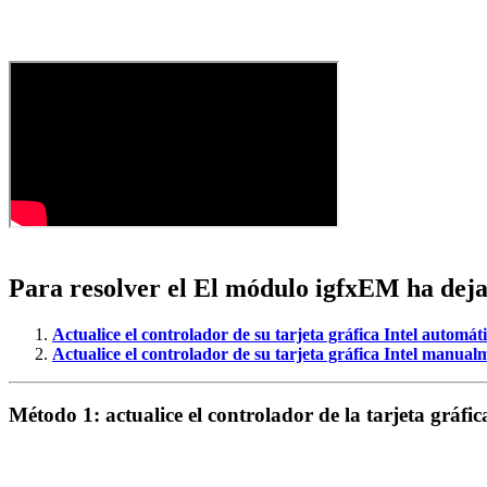
Para resolver el
El módulo igfxEM ha deja
Actualice el controlador de su tarjeta gráfica Intel autom
Actualice el controlador de su tarjeta gráfica Intel manual
Método 1: actualice el controlador de la tarjeta gráf