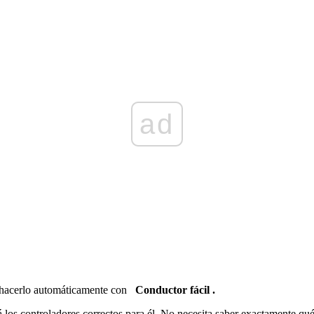
ad
e hacerlo automáticamente con
Conductor fácil .
los controladores correctos para él. No necesita saber exactamente qué 