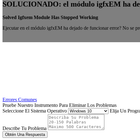
SOLUCIONADO: el módulo igfxEM ha dej
Solved Igfxem Module Has Stopped Working
Ejecutar en el módulo igfxEM ha dejado de funcionar error? No se pre
Errores Comunes
Pruebe Nuestro Instrumento Para Eliminar Los Problemas
Seleccione El Sistema Operativo
Elija Un Prog
Describe Tu Problema
Obtén Una Respuesta