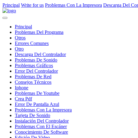
Principal
Write for us
Problemas Con La Impresora
Descarga Del Con
Principal
Problemas Del Programa
Otros
Errores Comunes
Otro
Descarga Del Controlador
Problemas De Sonido
Problemas Gráficos
Error Del Controlador
Problemas De Red
Consejos Técnicos
Iphone
Problemas De Youtube
Crea Pdf
Error De Pantalla Azul
Problemas Con La Impresora
Tarjeta De Sonido
Instalación Del Controlador
Problemas Con El Escáner
Conocimiento De Software
Edición De Video