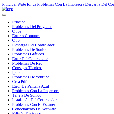
Principal
Write for us
Problemas Con La Impresora
Descarga Del Con
Principal
Problemas Del Programa
Otros
Errores Comunes
Otro
Descarga Del Controlador
Problemas De Sonido
Problemas Gráficos
Error Del Controlador
Problemas De Red
Consejos Técnicos
Iphone
Problemas De Youtube
Crea Pdf
Error De Pantalla Azul
Problemas Con La Impresora
Tarjeta De Sonido
Instalación Del Controlador
Problemas Con El Escáner
Conocimiento De Software
Edición De Video