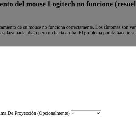
nto del mouse Logitech no funcione (resuel
amiento de su mouse no funciona correctamente. Los síntomas son vari
splaza hacia abajo pero no hacia arriba. El problema podría hacerte sent
rama De Proyección (Opcionalmente)