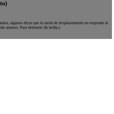
to)
ados, algunos dicen que la rueda de desplazamiento no responde al
ir ansioso. Para detenerte (& hellip;)