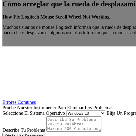
Cómo arreglar que la rueda de desplazamie
How Fix Logitech Mouse Scroll Wheel Not Working
Muchos usuarios de mouse Logitech informan que la rueda de desplaz
hacer clic o desplazarse, algunos usuarios informan que su mouse se de
Errores Comunes
Pruebe Nuestro Instrumento Para Eliminar Los Problemas
Seleccione El Sistema Operativo
Elija Un Prog
Describe Tu Problema