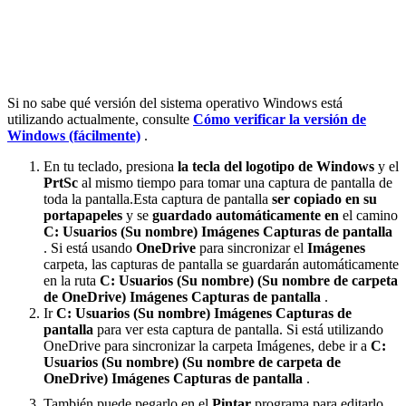
Si no sabe qué versión del sistema operativo Windows está
utilizando actualmente, consulte
Cómo verificar la versión de
Windows (fácilmente)
.
En tu teclado, presiona
la tecla del logotipo de Windows
y el
PrtSc
al mismo tiempo para tomar una captura de pantalla de
toda la pantalla.
Esta captura de pantalla
ser copiado en su
portapapeles
y se
guardado automáticamente en
el camino
C: Usuarios (Su nombre) Imágenes Capturas de pantalla
. Si está usando
OneDrive
para sincronizar el
Imágenes
carpeta, las capturas de pantalla se guardarán automáticamente
en la ruta
C: Usuarios (Su nombre) (Su nombre de carpeta
de OneDrive) Imágenes Capturas de pantalla
.
Ir
C: Usuarios (Su nombre) Imágenes Capturas de
pantalla
para ver esta captura de pantalla. Si está utilizando
OneDrive para sincronizar la carpeta Imágenes, debe ir a
C:
Usuarios (Su nombre) (Su nombre de carpeta de
OneDrive) Imágenes Capturas de pantalla
.
También puede pegarlo en el
Pintar
programa para editarlo.