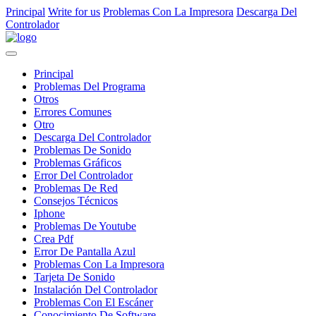
Principal
Write for us
Problemas Con La Impresora
Descarga Del
Controlador
Principal
Problemas Del Programa
Otros
Errores Comunes
Otro
Descarga Del Controlador
Problemas De Sonido
Problemas Gráficos
Error Del Controlador
Problemas De Red
Consejos Técnicos
Iphone
Problemas De Youtube
Crea Pdf
Error De Pantalla Azul
Problemas Con La Impresora
Tarjeta De Sonido
Instalación Del Controlador
Problemas Con El Escáner
Conocimiento De Software