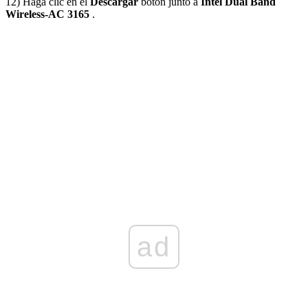
12) Haga clic en el
Descargar
botón junto a
Intel Dual Band
Wireless-AC 3165
.
ad