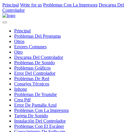
Principal
Write for us
Problemas Con La Impresora
Descarga Del
Controlador
Principal
Problemas Del Programa
Otros
Errores Comunes
Otro
Descarga Del Controlador
Problemas De Sonido
Problemas Gráficos
Error Del Controlador
Problemas De Red
Consejos Técnicos
Iphone
Problemas De Youtube
Crea Pdf
Error De Pantalla Azul
Problemas Con La Impresora
Tarjeta De Sonido
Instalación Del Controlador
Problemas Con El Escáner
Conocimiento De Software