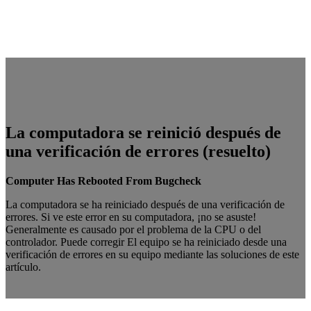
La computadora se reinició después de
una verificación de errores (resuelto)
Computer Has Rebooted From Bugcheck
La computadora se ha reiniciado después de una verificación de
errores. Si ve este error en su computadora, ¡no se asuste!
Generalmente es causado por el problema de la CPU o del
controlador. Puede corregir El equipo se ha reiniciado desde una
verificación de errores en su equipo mediante las soluciones de este
artículo.