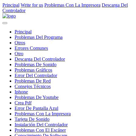
Principal
Write for us
Problemas Con La Impresora
Descarga Del
Controlador
Principal
Problemas Del Programa
Otros
Errores Comunes
Otro
Descarga Del Controlador
Problemas De Sonido
Problemas Gráficos
Error Del Controlador
Problemas De Red
Consejos Técnicos
Iphone
Problemas De Youtube
Crea Pdf
Error De Pantalla Azul
Problemas Con La Impresora
Tarjeta De Sonido
Instalación Del Controlador
Problemas Con El Escáner
Conocimiento De Software