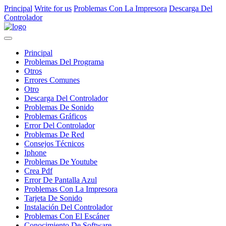
Principal
Write for us
Problemas Con La Impresora
Descarga Del
Controlador
Principal
Problemas Del Programa
Otros
Errores Comunes
Otro
Descarga Del Controlador
Problemas De Sonido
Problemas Gráficos
Error Del Controlador
Problemas De Red
Consejos Técnicos
Iphone
Problemas De Youtube
Crea Pdf
Error De Pantalla Azul
Problemas Con La Impresora
Tarjeta De Sonido
Instalación Del Controlador
Problemas Con El Escáner
Conocimiento De Software