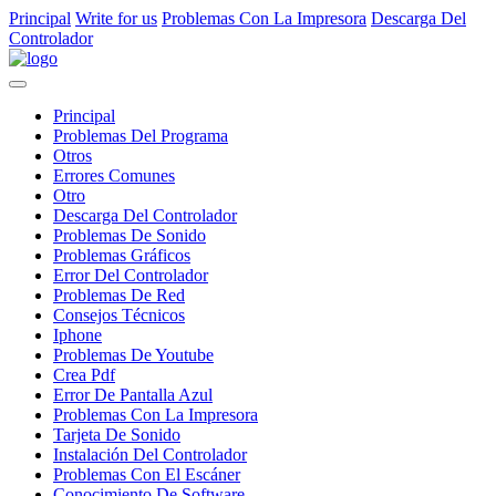
Principal
Write for us
Problemas Con La Impresora
Descarga Del
Controlador
Principal
Problemas Del Programa
Otros
Errores Comunes
Otro
Descarga Del Controlador
Problemas De Sonido
Problemas Gráficos
Error Del Controlador
Problemas De Red
Consejos Técnicos
Iphone
Problemas De Youtube
Crea Pdf
Error De Pantalla Azul
Problemas Con La Impresora
Tarjeta De Sonido
Instalación Del Controlador
Problemas Con El Escáner
Conocimiento De Software