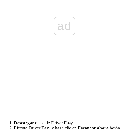
ad
Descargar
e instale Driver Easy.
Ejecute Driver Easy y haga clic en
Escanear ahora
botón.