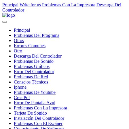
Principal
Write for us
Problemas Con La Impresora
Descarga Del
Controlador
Principal
Problemas Del Programa
Otros
Errores Comunes
Otro
Descarga Del Controlador
Problemas De Sonido
Problemas Gráficos
Error Del Controlador
Problemas De Red
Consejos Técnicos
Iphone
Problemas De Youtube
Crea Pdf
Error De Pantalla Azul
Problemas Con La Impresora
Tarjeta De Sonido
Instalación Del Controlador
Problemas Con El Escáner
Conocimiento De Software