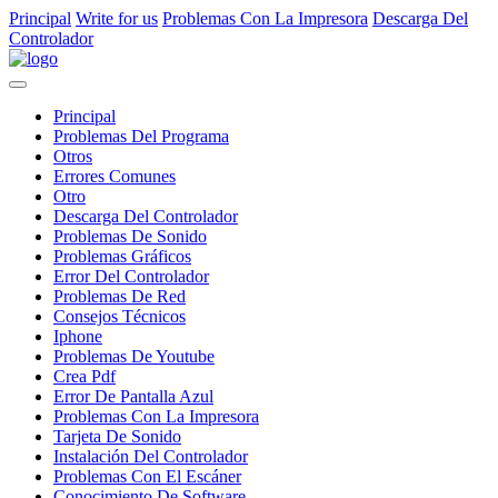
Principal
Write for us
Problemas Con La Impresora
Descarga Del
Controlador
Principal
Problemas Del Programa
Otros
Errores Comunes
Otro
Descarga Del Controlador
Problemas De Sonido
Problemas Gráficos
Error Del Controlador
Problemas De Red
Consejos Técnicos
Iphone
Problemas De Youtube
Crea Pdf
Error De Pantalla Azul
Problemas Con La Impresora
Tarjeta De Sonido
Instalación Del Controlador
Problemas Con El Escáner
Conocimiento De Software