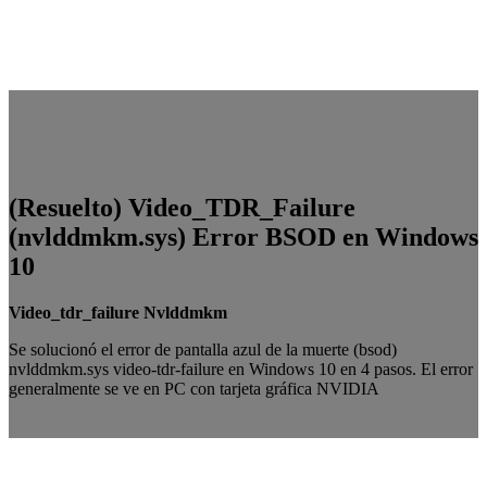
(Resuelto) Video_TDR_Failure
(nvlddmkm.sys) Error BSOD en Windows
10
Video_tdr_failure Nvlddmkm
Se solucionó el error de pantalla azul de la muerte (bsod)
nvlddmkm.sys
video-tdr-failure en Windows 10 en 4 pasos. El error
generalmente se ve en PC con tarjeta gráfica NVIDIA