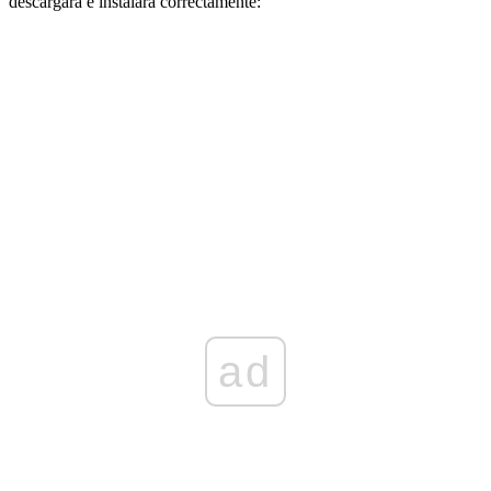
descargará e instalará correctamente
:
ad