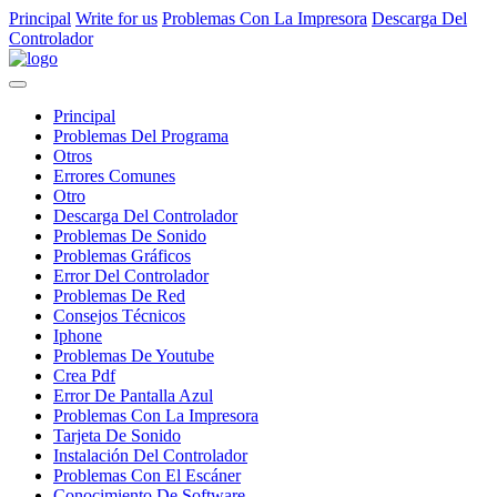
Principal
Write for us
Problemas Con La Impresora
Descarga Del
Controlador
Principal
Problemas Del Programa
Otros
Errores Comunes
Otro
Descarga Del Controlador
Problemas De Sonido
Problemas Gráficos
Error Del Controlador
Problemas De Red
Consejos Técnicos
Iphone
Problemas De Youtube
Crea Pdf
Error De Pantalla Azul
Problemas Con La Impresora
Tarjeta De Sonido
Instalación Del Controlador
Problemas Con El Escáner
Conocimiento De Software