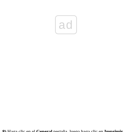
ad
8)
Haga clic en el
General
pestaña, luego haga clic en
Imprimir