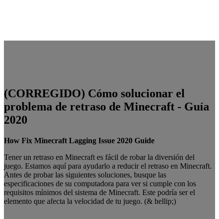
(CORREGIDO) Cómo solucionar el
problema de retraso de Minecraft - Guía
2020
How Fix Minecraft Lagging Issue 2020 Guide
Tener un retraso en Minecraft es fácil de robar la diversión del
juego. Estamos aquí para ayudarlo a reducir el retraso en Minecraft.
Antes de probar las siguientes soluciones, busque las
especificaciones de su computadora para ver si cumple con los
requisitos mínimos del sistema de Minecraft. Este podría ser el
elemento que afecta la velocidad de tu juego. (& hellip;)