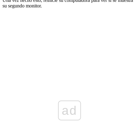
Una vez hecho esto, reinicie su computadora para ver si se muestra
su segundo monitor.
ad