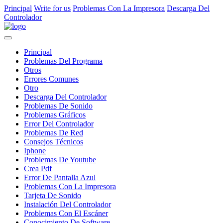
Principal
Write for us
Problemas Con La Impresora
Descarga Del
Controlador
Principal
Problemas Del Programa
Otros
Errores Comunes
Otro
Descarga Del Controlador
Problemas De Sonido
Problemas Gráficos
Error Del Controlador
Problemas De Red
Consejos Técnicos
Iphone
Problemas De Youtube
Crea Pdf
Error De Pantalla Azul
Problemas Con La Impresora
Tarjeta De Sonido
Instalación Del Controlador
Problemas Con El Escáner
Conocimiento De Software