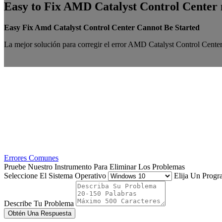
Easy to Fix AMD Catalyst Control Center n
Easy Fix Amd Catalyst Control Center Cannot Be Started
La mejor solución para corregir el error AMD Catalyst Control Center
Errores Comunes
Pruebe Nuestro Instrumento Para Eliminar Los Problemas
Seleccione El Sistema Operativo
Elija Un Prog
Describe Tu Problema
Obtén Una Respuesta