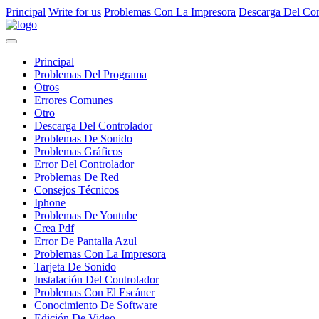
Principal
Write for us
Problemas Con La Impresora
Descarga Del Con
Principal
Problemas Del Programa
Otros
Errores Comunes
Otro
Descarga Del Controlador
Problemas De Sonido
Problemas Gráficos
Error Del Controlador
Problemas De Red
Consejos Técnicos
Iphone
Problemas De Youtube
Crea Pdf
Error De Pantalla Azul
Problemas Con La Impresora
Tarjeta De Sonido
Instalación Del Controlador
Problemas Con El Escáner
Conocimiento De Software
Edición De Video