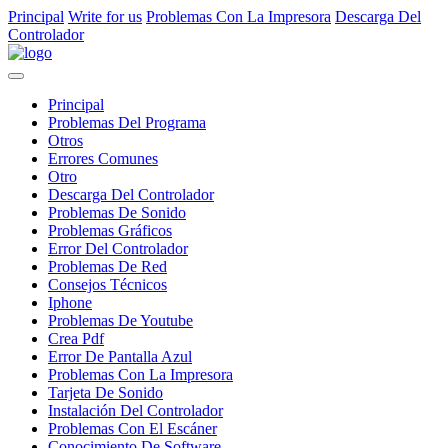
Principal
Write for us
Problemas Con La Impresora
Descarga Del
Controlador
Principal
Problemas Del Programa
Otros
Errores Comunes
Otro
Descarga Del Controlador
Problemas De Sonido
Problemas Gráficos
Error Del Controlador
Problemas De Red
Consejos Técnicos
Iphone
Problemas De Youtube
Crea Pdf
Error De Pantalla Azul
Problemas Con La Impresora
Tarjeta De Sonido
Instalación Del Controlador
Problemas Con El Escáner
Conocimiento De Software